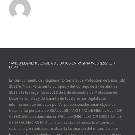
” AVISO LEGAL: RECOGIDA DE DATOS EN PÁGINA WEB (LSSICE +
LOPD) “
En cumplimiento del Reglamento General de Protección de Datos (UE)
2016/679 del Parlamento Europeo y del Consejo de 27 de abril de
2016 y la ley orgánica 3/2018 de 5 de diciembre de Protección de
Datos Personales y de Garantía de los Derechos Digitales le
informamos que los datos por Vd. proporcionados serán objeto de
tratamiento por parte de REAL CLUB MARITIMO DE MELILLA con CIF
G29901550, con domicilio en MELILLA (MELILLA), C.P. 52001, CALLE
GENERAL MACIAS Nº 2 , con la finalidad de prestarle el servicio
solicitado y/o contratado, realizar la facturación del mismo. La base
legal para el tratamiento de sus datos es la ejecución del servicio por