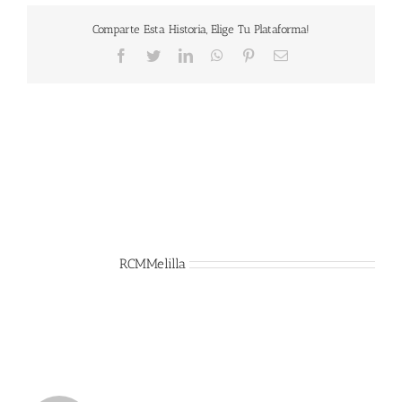
Comparte Esta Historia, Elige Tu Plataforma!
Facebook
Twitter
LinkedIn
WhatsApp
Pinterest
Correo
electrónico
Sobre el Autor:
RCMMelilla