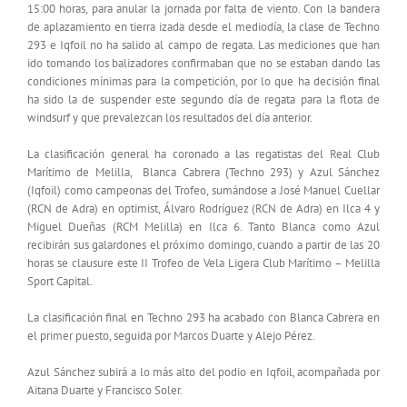
15:00 horas, para anular la jornada por falta de viento. Con la bandera
de aplazamiento en tierra izada desde el mediodía, la clase de Techno
293 e Iqfoil no ha salido al campo de regata. Las mediciones que han
ido tomando los balizadores confirmaban que no se estaban dando las
condiciones mínimas para la competición, por lo que ha decisión final
ha sido la de suspender este segundo día de regata para la flota de
windsurf y que prevalezcan los resultados del día anterior.
La clasificación general ha coronado a las regatistas del Real Club
Marítimo de Melilla, Blanca Cabrera (Techno 293) y Azul Sánchez
(Iqfoil) como campeonas del Trofeo, sumándose a José Manuel Cuellar
(RCN de Adra) en optimist, Álvaro Rodríguez (RCN de Adra) en Ilca 4 y
Miguel Dueñas (RCM Melilla) en Ilca 6. Tanto Blanca como Azul
recibirán sus galardones el próximo domingo, cuando a partir de las 20
horas se clausure este II Trofeo de Vela Ligera Club Marítimo – Melilla
Sport Capital.
La clasificación final en Techno 293 ha acabado con Blanca Cabrera en
el primer puesto, seguida por Marcos Duarte y Alejo Pérez.
Azul Sánchez subirá a lo más alto del podio en Iqfoil, acompañada por
Aitana Duarte y Francisco Soler.