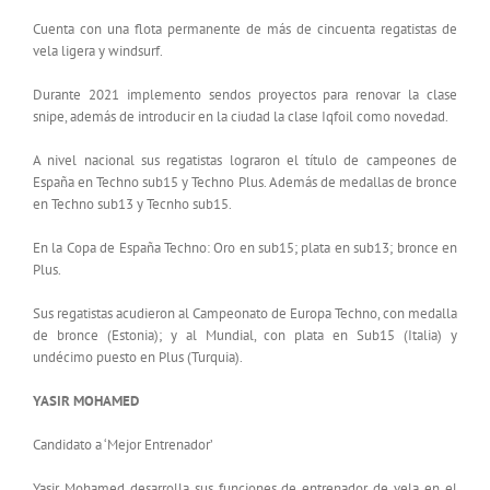
Cuenta con una flota permanente de más de cincuenta regatistas de
vela ligera y windsurf.
Durante 2021 implemento sendos proyectos para renovar la clase
snipe, además de introducir en la ciudad la clase Iqfoil como novedad.
A nivel nacional sus regatistas lograron el título de campeones de
España en Techno sub15 y Techno Plus. Además de medallas de bronce
en Techno sub13 y Tecnho sub15.
En la Copa de España Techno: Oro en sub15; plata en sub13; bronce en
Plus.
Sus regatistas acudieron al Campeonato de Europa Techno, con medalla
de bronce (Estonia); y al Mundial, con plata en Sub15 (Italia) y
undécimo puesto en Plus (Turquia).
YASIR MOHAMED
Candidato a ‘Mejor Entrenador’
Yasir Mohamed desarrolla sus funciones de entrenador de vela en el