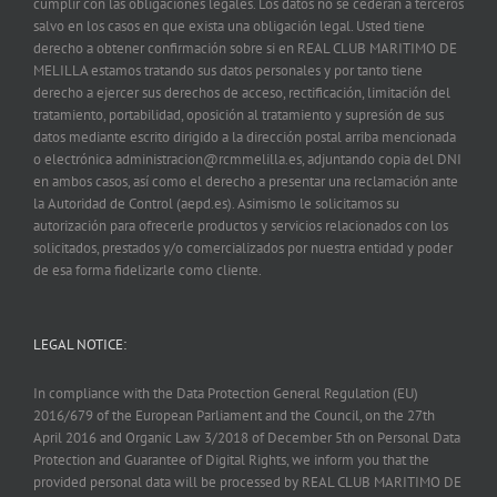
cumplir con las obligaciones legales. Los datos no se cederán a terceros
salvo en los casos en que exista una obligación legal. Usted tiene
derecho a obtener confirmación sobre si en REAL CLUB MARITIMO DE
MELILLA estamos tratando sus datos personales y por tanto tiene
derecho a ejercer sus derechos de acceso, rectificación, limitación del
tratamiento, portabilidad, oposición al tratamiento y supresión de sus
datos mediante escrito dirigido a la dirección postal arriba mencionada
o electrónica administracion@rcmmelilla.es, adjuntando copia del DNI
en ambos casos, así como el derecho a presentar una reclamación ante
la Autoridad de Control (aepd.es). Asimismo le solicitamos su
autorización para ofrecerle productos y servicios relacionados con los
solicitados, prestados y/o comercializados por nuestra entidad y poder
de esa forma fidelizarle como cliente.
LEGAL NOTICE:
In compliance with the Data Protection General Regulation (EU)
2016/679 of the European Parliament and the Council, on the 27th
April 2016 and Organic Law 3/2018 of December 5th on Personal Data
Protection and Guarantee of Digital Rights, we inform you that the
provided personal data will be processed by REAL CLUB MARITIMO DE