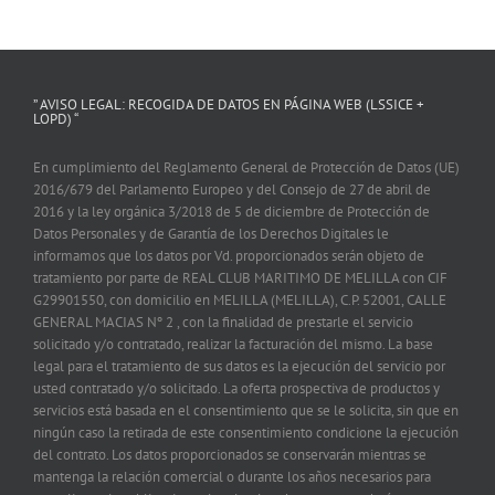
” AVISO LEGAL: RECOGIDA DE DATOS EN PÁGINA WEB (LSSICE +
LOPD) “
En cumplimiento del Reglamento General de Protección de Datos (UE)
2016/679 del Parlamento Europeo y del Consejo de 27 de abril de
2016 y la ley orgánica 3/2018 de 5 de diciembre de Protección de
Datos Personales y de Garantía de los Derechos Digitales le
informamos que los datos por Vd. proporcionados serán objeto de
tratamiento por parte de REAL CLUB MARITIMO DE MELILLA con CIF
G29901550, con domicilio en MELILLA (MELILLA), C.P. 52001, CALLE
GENERAL MACIAS Nº 2 , con la finalidad de prestarle el servicio
solicitado y/o contratado, realizar la facturación del mismo. La base
legal para el tratamiento de sus datos es la ejecución del servicio por
usted contratado y/o solicitado. La oferta prospectiva de productos y
servicios está basada en el consentimiento que se le solicita, sin que en
ningún caso la retirada de este consentimiento condicione la ejecución
del contrato. Los datos proporcionados se conservarán mientras se
mantenga la relación comercial o durante los años necesarios para