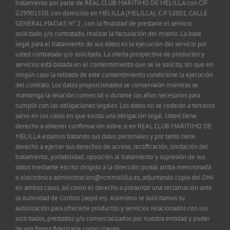
tratamiento por parte de REAL CLUB MARITIMO DE MELILLA con CIF
G29901550, con domicilio en MELILLA (MELILLA), C.P. 52001, CALLE
GENERAL MACIAS Nº 2 , con la finalidad de prestarle el servicio
solicitado y/o contratado, realizar la facturación del mismo. La base
legal para el tratamiento de sus datos es la ejecución del servicio por
usted contratado y/o solicitado. La oferta prospectiva de productos y
servicios está basada en el consentimiento que se le solicita, sin que en
ningún caso la retirada de este consentimiento condicione la ejecución
del contrato. Los datos proporcionados se conservarán mientras se
mantenga la relación comercial o durante los años necesarios para
cumplir con las obligaciones legales. Los datos no se cederán a terceros
salvo en los casos en que exista una obligación legal. Usted tiene
derecho a obtener confirmación sobre si en REAL CLUB MARITIMO DE
MELILLA estamos tratando sus datos personales y por tanto tiene
derecho a ejercer sus derechos de acceso, rectificación, limitación del
tratamiento, portabilidad, oposición al tratamiento y supresión de sus
datos mediante escrito dirigido a la dirección postal arriba mencionada
o electrónica administracion@rcmmelilla.es, adjuntando copia del DNI
en ambos casos, así como el derecho a presentar una reclamación ante
la Autoridad de Control (aepd.es). Asimismo le solicitamos su
autorización para ofrecerle productos y servicios relacionados con los
solicitados, prestados y/o comercializados por nuestra entidad y poder
de esa forma fidelizarle como cliente.