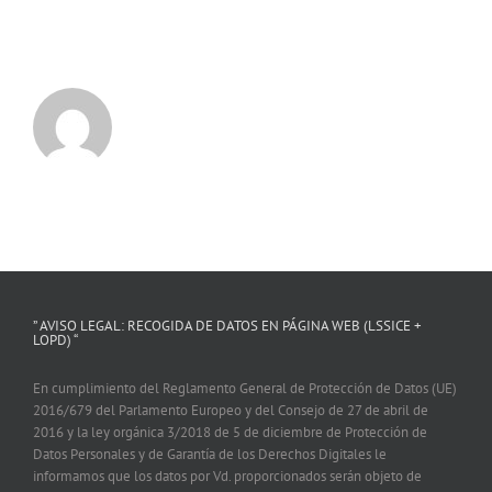
” AVISO LEGAL: RECOGIDA DE DATOS EN PÁGINA WEB (LSSICE +
LOPD) “
En cumplimiento del Reglamento General de Protección de Datos (UE)
2016/679 del Parlamento Europeo y del Consejo de 27 de abril de
2016 y la ley orgánica 3/2018 de 5 de diciembre de Protección de
Datos Personales y de Garantía de los Derechos Digitales le
informamos que los datos por Vd. proporcionados serán objeto de