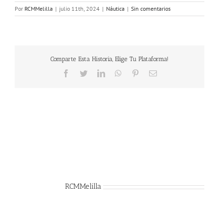
Por
RCMMelilla
|
julio 11th, 2024
|
Náutica
|
Sin comentarios
Comparte Esta Historia, Elige Tu Plataforma!
Facebook
Twitter
LinkedIn
WhatsApp
Pinterest
Correo
electrónico
Sobre el Autor:
RCMMelilla