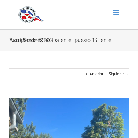
Saltar
al
contenido
Azul Sánchez acaba en el puesto 16º en el Europeo de IQFOIL
Anterior
Siguiente
Ver
imagen
más
grande