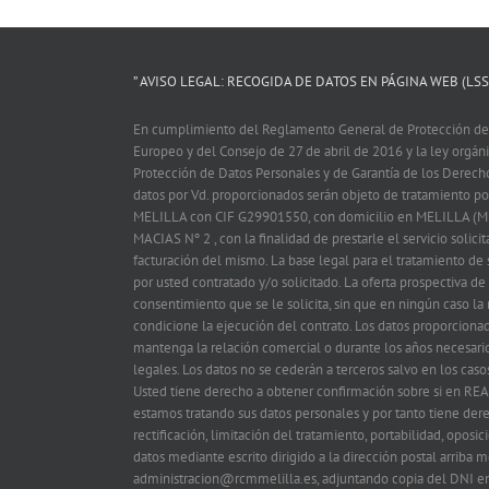
” AVISO LEGAL: RECOGIDA DE DATOS EN PÁGINA WEB (LSSI
En cumplimiento del Reglamento General de Protección de
Europeo y del Consejo de 27 de abril de 2016 y la ley orgá
Protección de Datos Personales y de Garantía de los Derech
datos por Vd. proporcionados serán objeto de tratamiento
MELILLA con CIF G29901550, con domicilio en MELILLA (M
MACIAS Nº 2 , con la finalidad de prestarle el servicio solicit
facturación del mismo. La base legal para el tratamiento de s
por usted contratado y/o solicitado. La oferta prospectiva de
consentimiento que se le solicita, sin que en ningún caso la
condicione la ejecución del contrato. Los datos proporciona
mantenga la relación comercial o durante los años necesario
legales. Los datos no se cederán a terceros salvo en los caso
Usted tiene derecho a obtener confirmación sobre si en
estamos tratando sus datos personales y por tanto tiene der
rectificación, limitación del tratamiento, portabilidad, oposi
datos mediante escrito dirigido a la dirección postal arriba
administracion@rcmmelilla.es, adjuntando copia del DNI en