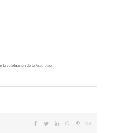
de la celebración de la Asamblea.
Facebook
Twitter
LinkedIn
WhatsApp
Pinterest
Correo
electrónico