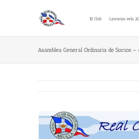
Saltar
al
contenido
El Club
Licencias vela 2
Asamblea General Ordinaria de Socios – 
Ver
imagen
más
grande