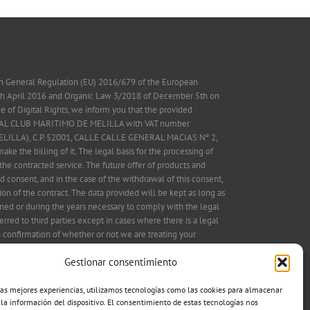
on General Regulation (EU) 2016/679 of the European
7th April 2016 and Organic Law 3/2018 of December 5th on
 of Digital Rights, we inform you that the provided
 REAL CLUB MARITIMO DE MELILLA with VAT number
ELILLA), C.P. 52001, CALLE CALLE GENERAL MACIAS Nº 2,
ake the billing of it. The legal basis for the processing of
the contracted service. The future offer of products and
d consent, and in the case of the withdrawal of this consent,
on of the contract. The data provided will be kept as long as
ned or during the years necessary to comply with the legal
erred to third parties except in cases where there is a legal
in confirmation of whether or not we are treating your
IMO DE MELILLA and therefore you have the right to
Gestionar consentimiento
ation, treatment limitation, portability, opposition to treatment
g to the address postal mentioned above or electronic
attached mail copy of the ID in both cases, as well as the
las mejores experiencias, utilizamos tecnologías como las cookies para almacenar
 la información del dispositivo. El consentimiento de estas tecnologías nos
uthority (aepd.es). We also request authorization to offer you