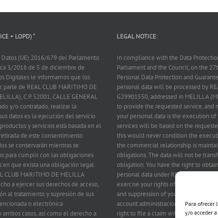
CE + LOPD) “
LEGAL NOTICE:
 Datos (UE) 2016/679 del Parlamento
In compliance with the Data Protecti
nica 3/2018 de 5 de diciembre de
Parliament and the Council, on the 2
os Digitales le informamos que los
Personal Data Protection and Guarantee
 por parte de REAL CLUB MARITIMO DE
personal data will be processed by
ELILLA), C.P. 52001, CALLE GENERAL
G29901550, addressed in MELILLA (M
ado y/o contratado, realizar la
to provide the requested service, and m
us datos es la ejecución del servicio
your personal data is the execution of 
 productos y servicios está basada en el
services will be based on the requeste
 retirada de este consentimiento
this would never condition the executi
dos se conservarán mientras se
the commercial relationship is maintai
s para cumplir con las obligaciones
obligations. The data will not be transf
s en que exista una obligación legal.
obligation. You have the right to obta
 REAL CLUB MARITIMO DE MELILLA
personal data under REAL CLUB MARIT
echo a ejercer sus derechos de acceso,
exercise your rights of access, rectific
ción al tratamiento y supresión de sus
and suppression of your data by writin
 mencionada o electrónica
account administracion@rcmmelilla.es 
Para ofrecer 
y/o acceder a
 ambos casos, así como el derecho a
right to file a claim with the Control A