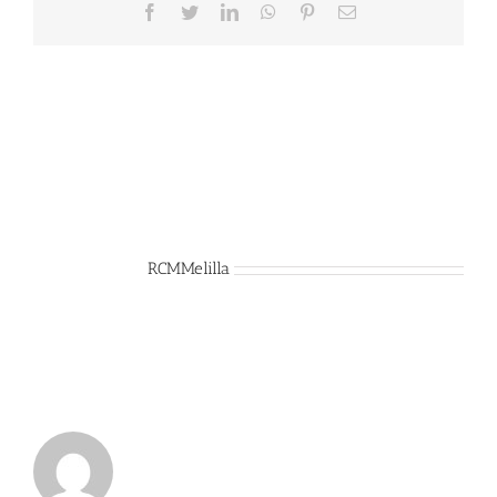
Facebook
Twitter
LinkedIn
WhatsApp
Pinterest
Correo
electrónico
Sobre el Autor:
RCMMelilla