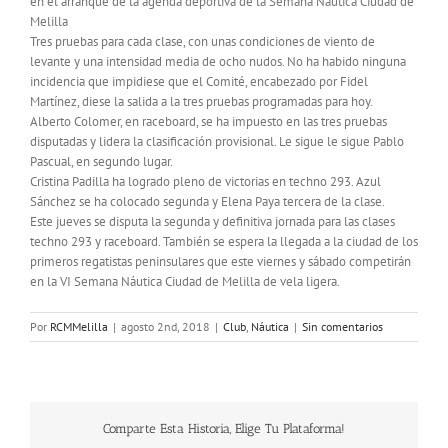
en el arranque de la agenda deportiva de la Semana Náutica Ciudad de
Melilla
Tres pruebas para cada clase, con unas condiciones de viento de
levante y una intensidad media de ocho nudos. No ha habido ninguna
incidencia que impidiese que el Comité, encabezado por Fidel
Martínez, diese la salida a la tres pruebas programadas para hoy.
Alberto Colomer, en raceboard, se ha impuesto en las tres pruebas
disputadas y lidera la clasificación provisional. Le sigue le sigue Pablo
Pascual, en segundo lugar.
Cristina Padilla ha logrado pleno de victorias en techno 293. Azul
Sánchez se ha colocado segunda y Elena Paya tercera de la clase.
Este jueves se disputa la segunda y definitiva jornada para las clases
techno 293 y raceboard. También se espera la llegada a la ciudad de los
primeros regatistas peninsulares que este viernes y sábado competirán
en la VI Semana Náutica Ciudad de Melilla de vela ligera.
Por
RCMMelilla
|
agosto 2nd, 2018
|
Club
,
Náutica
|
Sin comentarios
Comparte Esta Historia, Elige Tu Plataforma!