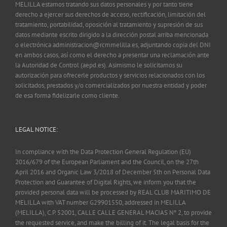
MELILLA estamos tratando sus datos personales y por tanto tiene
derecho a ejercer sus derechos de acceso, rectificación, limitación del
tratamiento, portabilidad, oposición al tratamiento y supresión de sus
datos mediante escrito dirigido a la dirección postal arriba mencionada
o electrónica administracion@rcmmelilla.es, adjuntando copia del DNI
en ambos casos, así como el derecho a presentar una reclamación ante
la Autoridad de Control (aepd.es). Asimismo le solicitamos su
autorización para ofrecerle productos y servicios relacionados con los
solicitados, prestados y/o comercializados por nuestra entidad y poder
de esa forma fidelizarle como cliente.
LEGAL NOTICE:
In compliance with the Data Protection General Regulation (EU)
2016/679 of the European Parliament and the Council, on the 27th
April 2016 and Organic Law 3/2018 of December 5th on Personal Data
Protection and Guarantee of Digital Rights, we inform you that the
provided personal data will be processed by REAL CLUB MARITIMO DE
MELILLA with VAT number G29901550, addressed in MELILLA
(MELILLA), C.P. 52001, CALLE CALLE GENERAL MACIAS Nº 2, to provide
the requested service, and make the billing of it. The legal basis for the