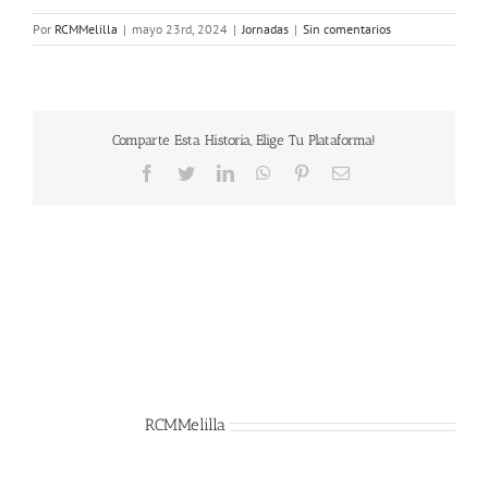
Por
RCMMelilla
|
mayo 23rd, 2024
|
Jornadas
|
Sin comentarios
Comparte Esta Historia, Elige Tu Plataforma!
Facebook
Twitter
LinkedIn
WhatsApp
Pinterest
Correo
electrónico
Sobre el Autor:
RCMMelilla