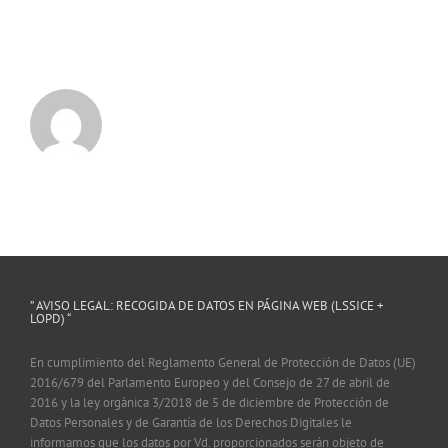
” AVISO LEGAL: RECOGIDA DE DATOS EN PÁGINA WEB (LSSICE +
LOPD) “
En cumplimiento del Reglamento General de Protección de Datos (UE)
2016/679 del Parlamento Europeo y del Consejo de 27 de abril de
2016 y la ley orgánica 3/2018 de 5 de diciembre de Protección de
Datos Personales y de Garantía de los Derechos Digitales le
informamos que los datos por Vd. proporcionados serán objeto de