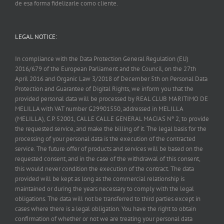
de esa forma fidelizarle como cliente.
LEGAL NOTICE:
In compliance with the Data Protection General Regulation (EU)
2016/679 of the European Parliament and the Council, on the 27th
April 2016 and Organic Law 3/2018 of December 5th on Personal Data
Protection and Guarantee of Digital Rights, we inform you that the
provided personal data will be processed by REAL CLUB MARITIMO DE
MELILLA with VAT number G29901550, addressed in MELILLA
(MELILLA), C.P. 52001, CALLE CALLE GENERAL MACIAS Nº 2, to provide
the requested service, and make the billing of it. The legal basis for the
processing of your personal data is the execution of the contracted
service. The future offer of products and services will be based on the
requested consent, and in the case of the withdrawal of this consent,
this would never condition the execution of the contract. The data
provided will be kept as long as the commercial relationship is
maintained or during the years necessary to comply with the legal
obligations. The data will not be transferred to third parties except in
cases where there is a legal obligation. You have the right to obtain
confirmation of whether or not we are treating your personal data