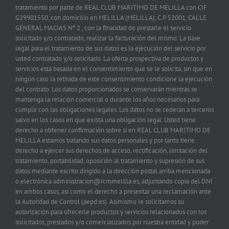
tratamiento por parte de REAL CLUB MARITIMO DE MELILLA con CIF
G29901550, con domicilio en MELILLA (MELILLA), C.P. 52001, CALLE
GENERAL MACIAS Nº 2 , con la finalidad de prestarle el servicio
solicitado y/o contratado, realizar la facturación del mismo. La base
legal para el tratamiento de sus datos es la ejecución del servicio por
usted contratado y/o solicitado. La oferta prospectiva de productos y
servicios está basada en el consentimiento que se le solicita, sin que en
ningún caso la retirada de este consentimiento condicione la ejecución
del contrato. Los datos proporcionados se conservarán mientras se
mantenga la relación comercial o durante los años necesarios para
cumplir con las obligaciones legales. Los datos no se cederán a terceros
salvo en los casos en que exista una obligación legal. Usted tiene
derecho a obtener confirmación sobre si en REAL CLUB MARITIMO DE
MELILLA estamos tratando sus datos personales y por tanto tiene
derecho a ejercer sus derechos de acceso, rectificación, limitación del
tratamiento, portabilidad, oposición al tratamiento y supresión de sus
datos mediante escrito dirigido a la dirección postal arriba mencionada
o electrónica administracion@rcmmelilla.es, adjuntando copia del DNI
en ambos casos, así como el derecho a presentar una reclamación ante
la Autoridad de Control (aepd.es). Asimismo le solicitamos su
autorización para ofrecerle productos y servicios relacionados con los
solicitados, prestados y/o comercializados por nuestra entidad y poder