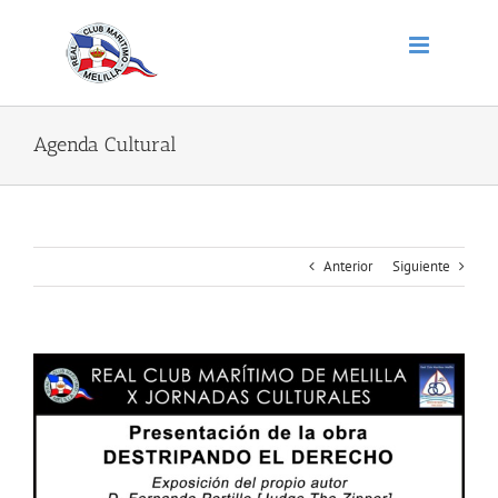
Saltar
al
contenido
Agenda Cultural
Anterior
Siguiente
Ver
imagen
más
grande