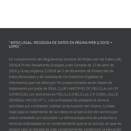
” AVISO LEGAL: RECOGIDA DE DATOS EN PÁGINA WEB (LSSICE +
LOPD) “
En cumplimiento del Reglamento General de Protección de Datos (UE)
2016/679 del Parlamento Europeo y del Consejo de 27 de abril de
2016 y la ley orgánica 3/2018 de 5 de diciembre de Protección de
Datos Personales y de Garantía de los Derechos Digitales le
informamos que los datos por Vd. proporcionados serán objeto de
tratamiento por parte de REAL CLUB MARITIMO DE MELILLA con CIF
G29901550, con domicilio en MELILLA (MELILLA), C.P. 52001, CALLE
GENERAL MACIAS Nº 2 , con la finalidad de prestarle el servicio
solicitado y/o contratado, realizar la facturación del mismo. La base
legal para el tratamiento de sus datos es la ejecución del servicio por
usted contratado y/o solicitado. La oferta prospectiva de productos y
servicios está basada en el consentimiento que se le solicita, sin que en
ningún caso la retirada de este consentimiento condicione la ejecución