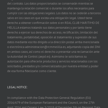
del contrato. Los datos proporcionados se conservarán mientras se
mantenga la relación comercial o durante los años necesarios para
cumplir con las obligaciones legales. Los datos no se cederán a terceros
salvo en los casos en que exista una obligación legal. Usted tiene
derecho a obtener confirmación sobre si en REAL CLUB MARITIMO DE
MELILLA estamos tratando sus datos personales y por tanto tiene
derecho a ejercer sus derechos de acceso, rectificación, limitación del
tratamiento, portabilidad, oposición al tratamiento y supresión de sus
datos mediante escrito dirigido a la dirección postal arriba mencionada
o electrónica administracion@rcmmelilla.es, adjuntando copia del DNI
en ambos casos, así como el derecho a presentar una reclamación ante
la Autoridad de Control (aepd.es). Asimismo le solicitamos su
autorización para ofrecerle productos y servicios relacionados con los
solicitados, prestados y/o comercializados por nuestra entidad y poder
de esa forma fidelizarle como cliente.
LEGAL NOTICE:
In compliance with the Data Protection General Regulation (EU)
2016/679 of the European Parliament and the Council, on the 27th
April 2016 and Organic Law 3/2018 of December 5th on Personal Data