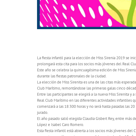
ESTE LUNES SE ELIGE A MISS SIRENITA
La fiesta infantil para la elección de
Miss
Sirenia 2019 se inic
prolongará esta cita para los socios más jóvenes del Real Cl
Este año se celebra la quincuagésima edición de
Miss
Sirenia
durante las fiestas patronales de la ciudad.
La elección de
Miss
Sirenita
es una de las citas más esperadas
Club Marítimo, remontándose las primeras galas cinco décad
Entre las participantes se elegirá a la nueva
Miss
Sirenita
y a 
Real Club Marítimo en las diferentes actividades infantiles qu
comenzará a las 18:300 horas y no será hasta pasadas las 2
jurado.
El año pasado salió elegida Claudia Gisbert Rey, entre más 
López e Isabel Caro Romero.
Esta fiesta infantil está abierta a los socios más jóvenes de