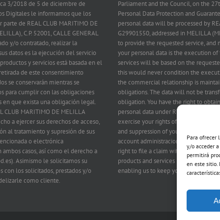
nica 3/2018 de 5 de diciembre de
Parliament and the Council, on the 2
os Digitales le informamos que los
Personal Data Protection and Guarantee
 por parte de REAL CLUB MARITIMO DE
personal data will be processed by
ELILLA), C.P. 52001, CALLE GENERAL
G29901550, addressed in MELILLA (M
ado y/o contratado, realizar la
to provide the requested service, and m
us datos es la ejecución del servicio
your personal data is the execution of 
 productos y servicios está basada en el
services will be based on the requeste
 retirada de este consentimiento
this would never condition the executi
dos se conservarán mientras se
the commercial relationship is maintai
s para cumplir con las obligaciones
obligations. The data will not be transf
s en que exista una obligación legal.
obligation. You have the right to obta
 REAL CLUB MARITIMO DE MELILLA
personal data under REAL CLUB MARIT
echo a ejercer sus derechos de acceso,
exercise your rights of access, rectific
ción al tratamiento y supresión de sus
and suppression of your data by writin
Para ofrecer 
 mencionada o electrónica
account administracion@rcmmelilla.es 
y/o acceder a
 ambos casos, así como el derecho a
right to file a claim with the Control A
permitirá pro
d.es). Asimismo le solicitamos su
products and services related to tho
en este sitio
s con los solicitados, prestados y/o
enabling us to keep you as a client.
característica
delizarle como cliente.
A