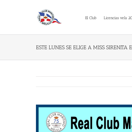
Saltar
al
contenido
El Club
Licencias vela 2
ESTE LUNES SE ELIGE A MISS SIRENITA
Ver
imagen
más
grande