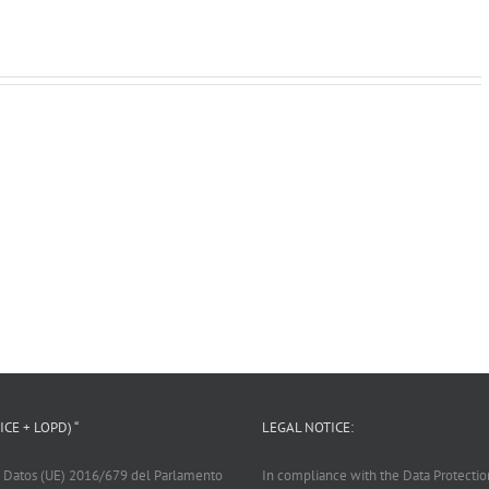
CE + LOPD) “
LEGAL NOTICE:
 Datos (UE) 2016/679 del Parlamento
In compliance with the Data Protecti