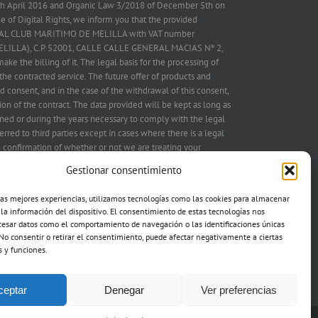
7th April 2016 and Organic Law 3/2018 of December 5th on
 of Digital Rights, we inform you that the provided
 REAL CLUB MARITIMO DE MELILLA with VAT number
ELILLA), C.P. 52001, CALLE CALLE GENERAL MACIAS Nº 2,
ake the billing of it. The legal basis for the processing of
the contracted service. The future offer of products and
d consent, and in the case of the withdrawal of this consent,
on of the contract. The data provided will be kept as long as
ned or during the years necessary to comply with the legal
erred to third parties except in cases where there is a legal
in confirmation of whether or not we are treating your
IMO DE MELILLA and therefore you have the right to
Gestionar consentimiento
ation, treatment limitation, portability, opposition to treatment
g to the address postal mentioned above or electronic
las mejores experiencias, utilizamos tecnologías como las cookies para almacenar
attached mail copy of the ID in both cases, as well as the
 la información del dispositivo. El consentimiento de estas tecnologías nos
uthority (aepd.es). We also request authorization to offer you
cesar datos como el comportamiento de navegación o las identificaciones únicas
se requested, executed and/or marketed by our company
. No consentir o retirar el consentimiento, puede afectar negativamente a ciertas
s y funciones.
ceptar
Denegar
Ver preferencias