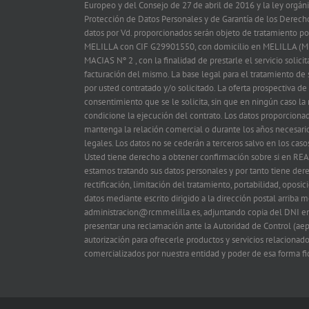
Europeo y del Consejo de 27 de abril de 2016 y la ley orgá
Protección de Datos Personales y de Garantía de los Derech
datos por Vd. proporcionados serán objeto de tratamiento
MELILLA con CIF G29901550, con domicilio en MELILLA (M
MACIAS Nº 2 , con la finalidad de prestarle el servicio solicit
facturación del mismo. La base legal para el tratamiento de s
por usted contratado y/o solicitado. La oferta prospectiva de
consentimiento que se le solicita, sin que en ningún caso la
condicione la ejecución del contrato. Los datos proporciona
mantenga la relación comercial o durante los años necesario
legales. Los datos no se cederán a terceros salvo en los caso
Usted tiene derecho a obtener confirmación sobre si en
estamos tratando sus datos personales y por tanto tiene der
rectificación, limitación del tratamiento, portabilidad, oposi
datos mediante escrito dirigido a la dirección postal arriba
administracion@rcmmelilla.es, adjuntando copia del DNI en
presentar una reclamación ante la Autoridad de Control (aep
autorización para ofrecerle productos y servicios relacionado
comercializados por nuestra entidad y poder de esa forma fi