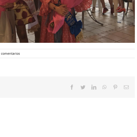
n comentarios
Facebook
Twitter
LinkedIn
WhatsApp
Pinterest
Cor
elec