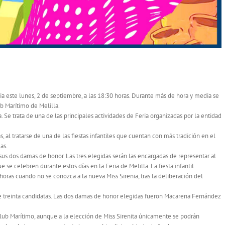
 EN EL CLUB MARÍTIMO
ia este lunes, 2 de septiembre, a las 18:30 horas. Durante más de hora y media se
ub Marítimo de Melilla.
. Se trata de una de las principales actividades de Feria organizadas por la entidad
, al tratarse de una de las fiestas infantiles que cuentan con más tradición en el
as.
sus dos damas de honor. Las tres elegidas serán las encargadas de representar al
e se celebren durante estos días en la Feria de Melilla. La fiesta infantil
0 horas cuando no se conozca a la nueva
Miss
Sirenia, tras la deliberación del
de treinta candidatas. Las dos damas de honor elegidas fueron Macarena Fernández
l Club Marítimo, aunque a la elección de
Miss
Sirenita
únicamente se podrán