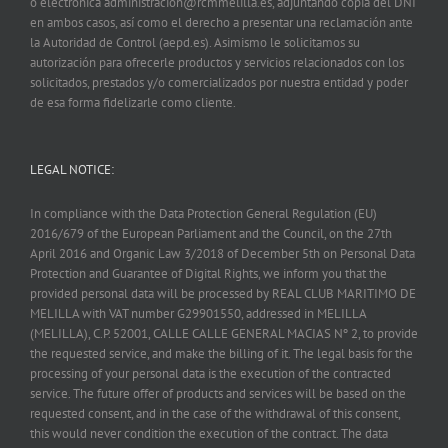
o electrónica administracion@rcmmelilla.es, adjuntando copia del DNI
en ambos casos, así como el derecho a presentar una reclamación ante
la Autoridad de Control (aepd.es). Asimismo le solicitamos su
autorización para ofrecerle productos y servicios relacionados con los
solicitados, prestados y/o comercializados por nuestra entidad y poder
de esa forma fidelizarle como cliente.
LEGAL NOTICE:
In compliance with the Data Protection General Regulation (EU)
2016/679 of the European Parliament and the Council, on the 27th
April 2016 and Organic Law 3/2018 of December 5th on Personal Data
Protection and Guarantee of Digital Rights, we inform you that the
provided personal data will be processed by REAL CLUB MARITIMO DE
MELILLA with VAT number G29901550, addressed in MELILLA
(MELILLA), C.P. 52001, CALLE CALLE GENERAL MACIAS Nº 2, to provide
the requested service, and make the billing of it. The legal basis for the
processing of your personal data is the execution of the contracted
service. The future offer of products and services will be based on the
requested consent, and in the case of the withdrawal of this consent,
this would never condition the execution of the contract. The data