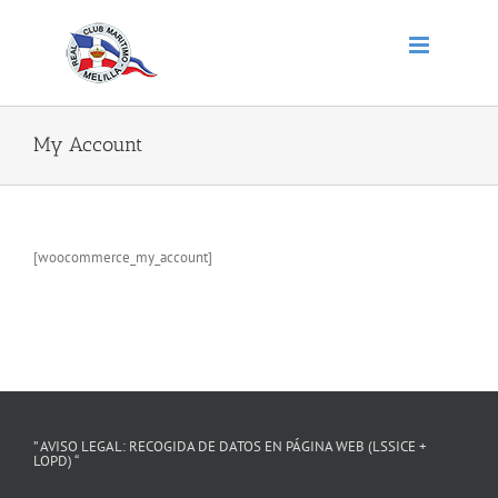
Saltar
al
contenido
My Account
[woocommerce_my_account]
” AVISO LEGAL: RECOGIDA DE DATOS EN PÁGINA WEB (LSSICE +
LOPD) “