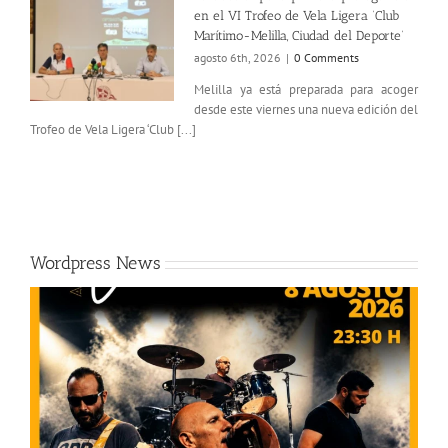
en el VI Trofeo de Vela Ligera ‘Club
Marítimo-Melilla, Ciudad del Deporte’
agosto 6th, 2026
|
0 Comments
Melilla ya está preparada para acoger
desde este viernes una nueva edición del
Trofeo de Vela Ligera ‘Club [...]
Wordpress News