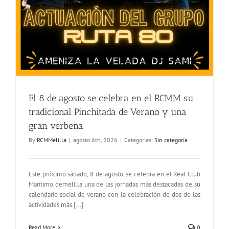
El 8 de agosto se celebra en el RCMM su
tradicional Pinchitada de Verano y una
gran verbena
By
RCMMelilla
|
agosto 6th, 2026
|
Categories:
Sin categoría
Este próximo sábado, 8 de agosto, se celebra en el Real Club
Marítimo demelilla una de las jornadas más destacadas de su
calendario social de verano con la celebración de dos de las
actividades más [...]
Read More
0