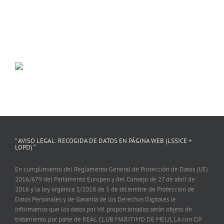
” AVISO LEGAL: RECOGIDA DE DATOS EN PÁGINA WEB (LSSICE +
LOPD) “
En cumplimiento del Reglamento General de Protección de Datos (UE)
2016/679 del Parlamento Europeo y del Consejo de 27 de abril de
2016 y la ley orgánica 3/2018 de 5 de diciembre de Protección de
Datos Personales y de Garantía de los Derechos Digitales le
informamos que los datos por Vd. proporcionados serán objeto de
tratamiento por parte de REAL CLUB MARITIMO DE MELILLA con CIF