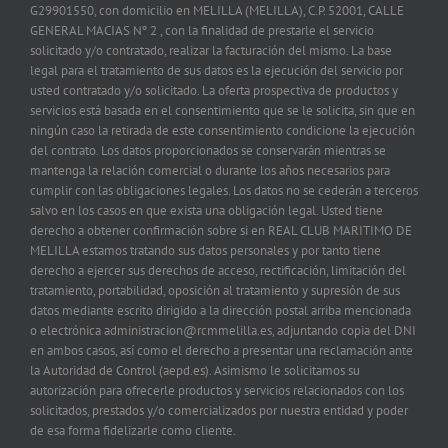
G29901550, con domicilio en MELILLA (MELILLA), C.P. 52001, CALLE
GENERAL MACIAS Nº 2 , con la finalidad de prestarle el servicio
solicitado y/o contratado, realizar la facturación del mismo. La base
legal para el tratamiento de sus datos es la ejecución del servicio por
usted contratado y/o solicitado. La oferta prospectiva de productos y
servicios está basada en el consentimiento que se le solicita, sin que en
ningún caso la retirada de este consentimiento condicione la ejecución
del contrato. Los datos proporcionados se conservarán mientras se
mantenga la relación comercial o durante los años necesarios para
cumplir con las obligaciones legales. Los datos no se cederán a terceros
salvo en los casos en que exista una obligación legal. Usted tiene
derecho a obtener confirmación sobre si en REAL CLUB MARITIMO DE
MELILLA estamos tratando sus datos personales y por tanto tiene
derecho a ejercer sus derechos de acceso, rectificación, limitación del
tratamiento, portabilidad, oposición al tratamiento y supresión de sus
datos mediante escrito dirigido a la dirección postal arriba mencionada
o electrónica administracion@rcmmelilla.es, adjuntando copia del DNI
en ambos casos, así como el derecho a presentar una reclamación ante
la Autoridad de Control (aepd.es). Asimismo le solicitamos su
autorización para ofrecerle productos y servicios relacionados con los
solicitados, prestados y/o comercializados por nuestra entidad y poder
de esa forma fidelizarle como cliente.