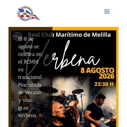
Saltar
al
contenido
El 8 de
El Real
agosto se
Club
celebra en
Marítimo
el RCMM
de Melilla
su
competirá
tradicional
por
Pinchitada
primera
de Verano
vez en la
y una
Primera
gran
División
verbena
Nacional
de