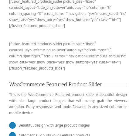
[fusion_featured_products_slider picture_size=”fixed”
carousel_layout=”title_on_rollover” autoplay=”no” columns=”5″
column_spacing=”0″ scroll_items=”” navigation=”yes” mouse_scroll=”no”
show_cats=”yes” show_price=”yes” show_buttons=”yes” class=”” id=””]
[/fusion_featured_products_slider]
[fusion_featured_products_slider picture_size=”fixed”
carousel_layout=”title_on_rollover” autoplay=”no” columns=”1″
column_spacing=”0″ scroll_items=”” navigation=”yes” mouse_scroll=”no”
show_cats=”yes” show_price=”yes” show_buttons=”yes” class=”” id=””]
[/fusion_featured_products_slider]
WooCommerce Featured Product Slider
This is the WooCommerce Featured product slide. A beautiful design
with nice large product images that will surely grab the viewers
attention. Fully responsive and looks fantastic in any sized column or
mobile device.
Beautiful design with large product images
Automatically pulls your Featured products