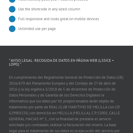
Use the shortcode in any sized column
Full responsive and looks great on mobile devices
Unlimited use per page
” AVISO LEGAL: RECOGIDA DE DATOS EN PÁGINA WEB (LSSICE +
LOPD) “
En cumplimiento del Reglamento General de Protección de Datos (UE)
2016/679 del Parlamento Europeo y del Consejo de 27 de abril de
2016 y la ley orgánica 3/2018 de 5 de diciembre de Protección de
Datos Personales y de Garantía de los Derechos Digitales le
informamos que los datos por Vd. proporcionados serán objeto de
tratamiento por parte de REAL CLUB MARITIMO DE MELILLA con CIF
G29901550, con domicilio en MELILLA (MELILLA), C.P. 52001, CALLE
GENERAL MACIAS Nº 2 , con la finalidad de prestarle el servicio
solicitado y/o contratado, realizar la facturación del mismo. La base
legal para el tratamiento de sus datos es la ejecución del servicio por